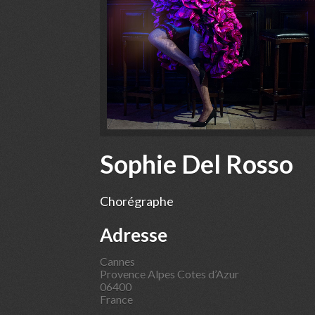
Sophie Del Rosso
Chorégraphe
Adresse
Cannes
Provence Alpes Cotes d’Azur
06400
France