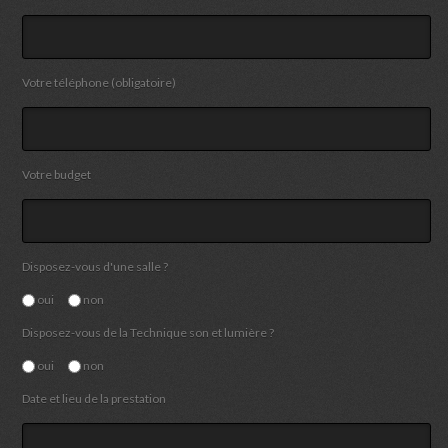
Votre téléphone (obligatoire)
Votre budget
Disposez-vous d'une salle ?
oui
non
Disposez-vous de la Technique son et lumière ?
oui
non
Date et lieu de la prestation